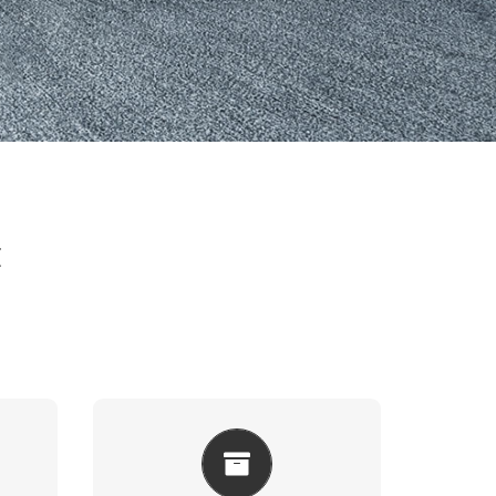
z
A
KASA ÇEŞITLERIMIZ