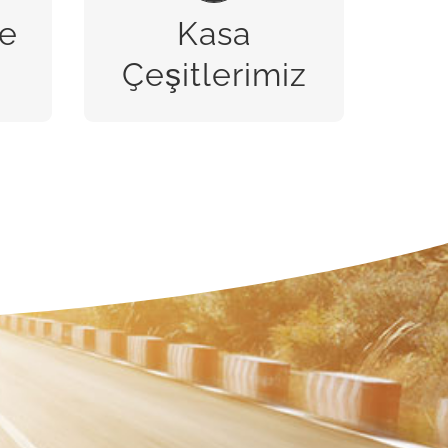
e
Kasa
BİZE ULAŞIN
Çeşitlerimiz