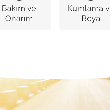
Bakım ve
Kumlama v
BİZE ULAŞIN
BİZE ULAŞIN
Onarım
Boya