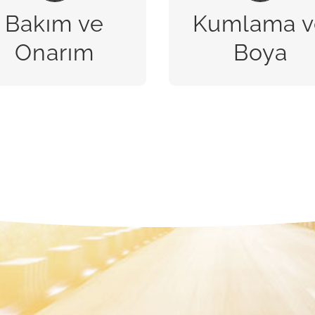
Bakım ve
Kumlama v
BİZE ULAŞIN
BİZE ULAŞIN
Onarım
Boya