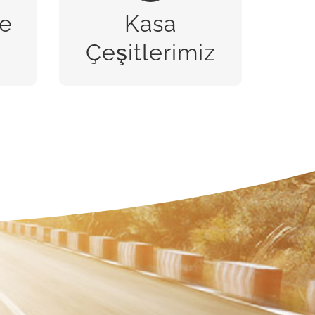
e
Kasa
BİZE ULAŞIN
Çeşitlerimiz