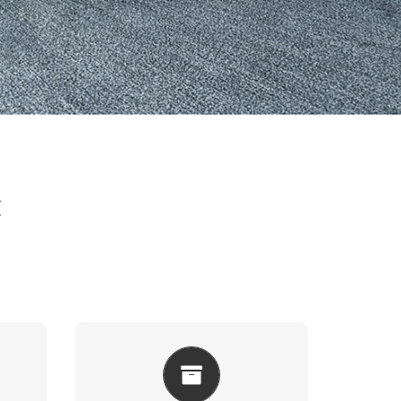
z
A
KASA ÇEŞITLERIMIZ