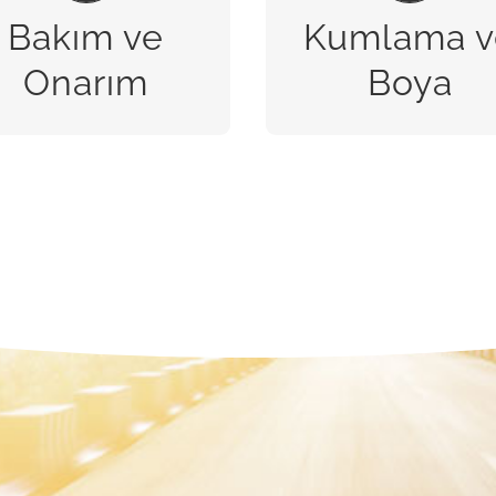
Bakım ve
Kumlama v
BİZE ULAŞIN
BİZE ULAŞIN
Onarım
Boya