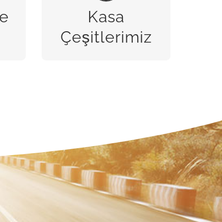
e
Kasa
BİZE ULAŞIN
Çeşitlerimiz