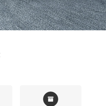
z
A
KASA ÇEŞITLERIMIZ