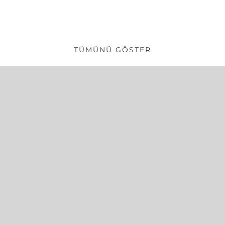
AHŞAP KASA
Tüm öğeler görüntülendi.
TÜMÜNÜ GÖSTER
5 Eylül Mah. 517 Sk. No:21 Salihli / Manisa
0532 286 2097