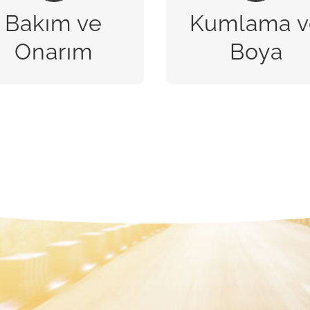
Bakım ve
Kumlama v
BİZE ULAŞIN
BİZE ULAŞIN
Onarım
Boya