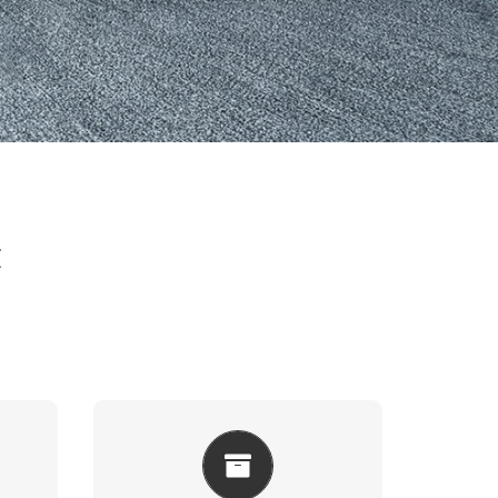
z
A
KASA ÇEŞITLERIMIZ