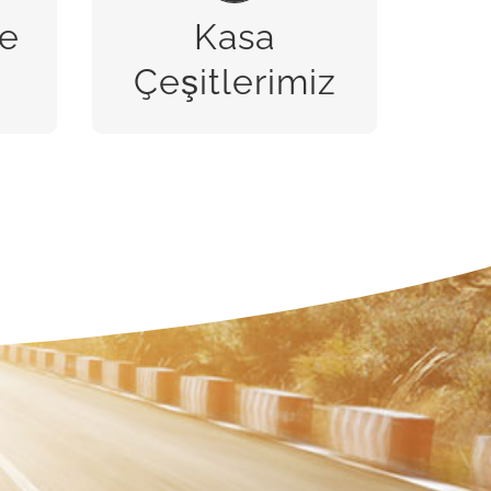
e
Kasa
BİZE ULAŞIN
Çeşitlerimiz