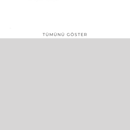
AHŞAP KASA
Tüm öğeler görüntülendi.
TÜMÜNÜ GÖSTER
5 Eylül Mah. 517 Sk. No:21 Salihli / Manisa
0532 286 2097