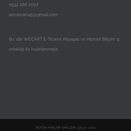
0532 286 2097
alevkesici45@gmail.com
Bu site
WECART
E-Ticaret Altyapısı ve
Hizmet Bilişim
iş
ortaklığı ile hazırlanmıştır.
BÜTÜN HAKLARI SAKLIDIR @2020-2022